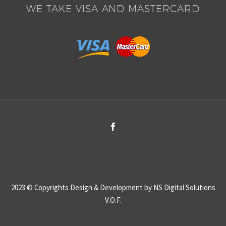
nibh vulputate cursus a
bendum auctor, nisi elit
WE TAKE VISA AND MASTERCARD
sit amet mauris.
consequat ipsum, nec
sagittis sem nibh id elit.
Duis sed odio sit amet
nibh vulputate cursus a
sit amet mauris.
2023 © Copyrights
Design & Development by NS Digital Solutions
V.O.F.