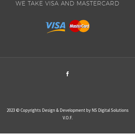
nibh vulputate cursus a
bendum auctor, nisi elit
WE TAKE VISA AND MASTERCARD
sit amet mauris.
consequat ipsum, nec
sagittis sem nibh id elit.
Duis sed odio sit amet
nibh vulputate cursus a
sit amet mauris.
2023 © Copyrights
Design & Development by NS Digital Solutions
V.O.F.