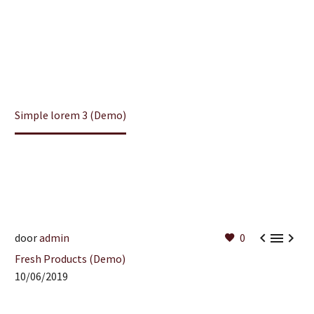
Home
Fresh Products (Demo)
Simple lorem 3 (Demo)



door
admin
0
Fresh Products (Demo)
10/06/2019