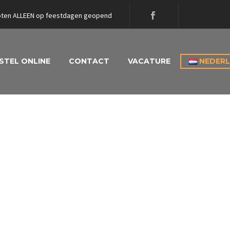
sloten ALLEEN op feestdagen geopend
STEL ONLINE
CONTACT
VACATURE
NEDER