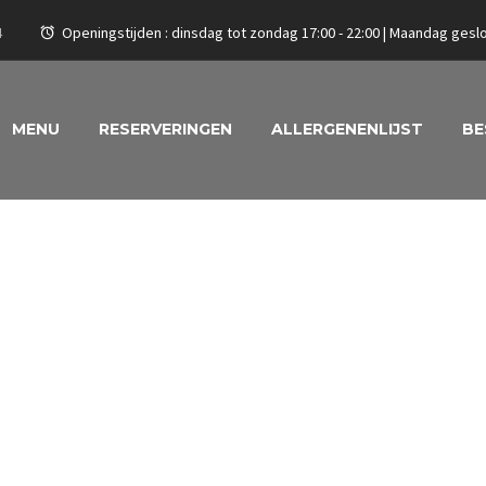
4
Openingstijden : dinsdag tot zondag 17:00 - 22:00 | Maandag ge
MENU
RESERVERINGEN
ALLERGENENLIJST
BE