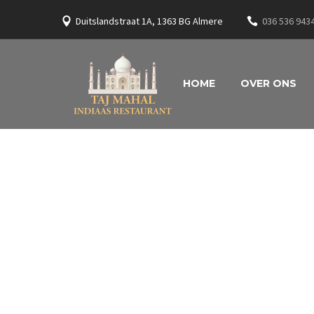
Duitslandstraat 1A, 1363 BG Almere
036 536 943
HOME
OVER ONS